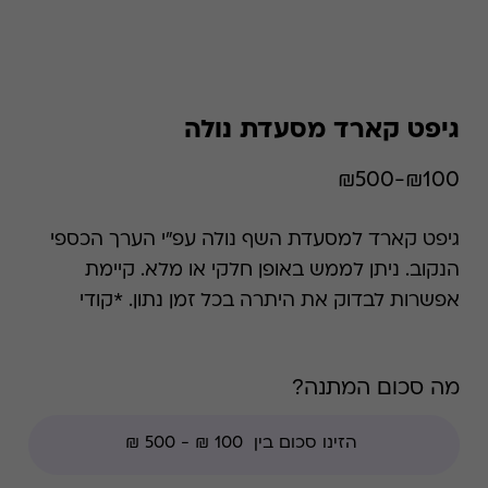
גיפט קארד מסעדת נולה
₪100-₪500
גיפט קארד למסעדת השף נולה עפ"י הערך הכספי
הנקוב. ניתן לממש באופן חלקי או מלא. קיימת
אפשרות לבדוק את היתרה בכל זמן נתון. *קודי
הנחה אינם תקפים בגיפט קארד זה, למעט קודי
מועדוני לקוחות ומבצעי החודש ללקוחות.
מה סכום המתנה?