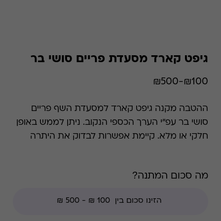
גיפט קארד מסעדת פריים סושי בר
₪100-₪500
ההטבה מקנה גיפט קארד למסעדת השף פריים
סושי בר עפ"י הערך הכספי הנקוב. ניתן לממש באופן
חלקי או מלא. קיימת אפשרות לבדוק את היתרה
בכל זמן נתון. *קודי הנחה אינם תקפים בגיפט קארד
זה , למעט קודי מועדוני לקוחות ומבצעי החודש
מה סכום המתנה?
ללקוחות.