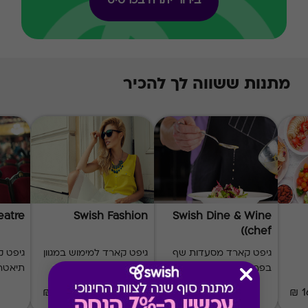
בירור יתרה בכרטיס
מתנות ששווה לך להכיר
eatre
Swish Fashion
Swish Dine & Wine
(chef)
גיפט קארד מסעדות שף
גיפט קארד למימוש במגוון
בפריסה ארצית
מותגי אופנה
תיאטר
₪20-₪500
₪60-₪1000
1