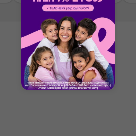
* מבוהר כי רשימת הספקים המכבדות את הגיפט
קארד עשויה להשתנות מעת לעת.
* במקרה של ירידת ספק מגיפט עם ספק יחיד,
באפשרות הלקוח לפנות לחברה ולבקש כרטיס חלופי
ממגוון כרטיסי החברה או לבקש החזר כספי בגין
רכישת הגיפט עפ"י הסכום ששולם בפועל לחברה
(במקרה כזה הזיכוי יינתן אך ורק לרוכש הגיפט, ללא
קשר למחזיק הגיפט בפועל).
Button