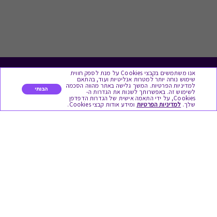
אנו משתמשים בקבצי Cookies על מנת לספק חווית
לתת מתנה
שימוש נוחה יותר למטרות אנליטיות ועוד, בהתאם
למדיניות הפרטיות. המשך גלישה באתר מהווה הסכמה
הבנתי
לשימוש זה. באפשרותך לשנות את הגדרות ה-
כל המתנות
Cookies, על ידי התאמה אישית של הגדרות הדפדפן
שלך.
למדיניות הפרטיות
ומידע אודות קבצי Cookies.
מתנות ללידה
מתנה למורה ולגננת לסוף שנה
מסעדות ובתי קפה
ארוחות בוקר
יקבים ומבשלות
צימרים ובתי מלון