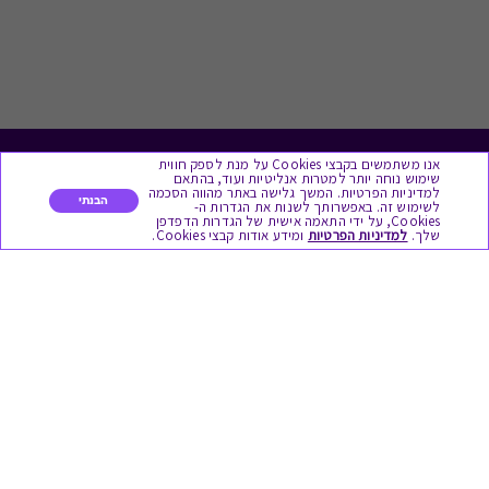
אנו משתמשים בקבצי Cookies על מנת לספק חווית
לתת מתנה
שימוש נוחה יותר למטרות אנליטיות ועוד, בהתאם
למדיניות הפרטיות. המשך גלישה באתר מהווה הסכמה
הבנתי
לשימוש זה. באפשרותך לשנות את הגדרות ה-
כל המתנות
Cookies, על ידי התאמה אישית של הגדרות הדפדפן
שלך.
למדיניות הפרטיות
ומידע אודות קבצי Cookies.
מתנות ללידה
מתנה למורה ולגננת לסוף שנה
מסעדות ובתי קפה
ארוחות בוקר
יקבים ומבשלות
צימרים ובתי מלון