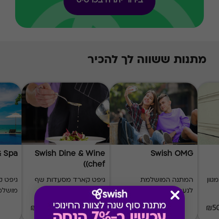
בירור יתרה בכרטיס
מתנות ששווה לך להכיר
& Spa
Swish Dine & Wine
Swish OMG
(chef)
וון
המתנה המושלמת
גיפט קארד מסעדות שף
גיפט ק
לנערות ולנערים
בפריסה ארצית
מושלמ
₪60-₪1000
₪50-₪500