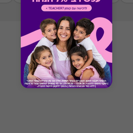
* מבוהר כי רשימת הספקים המכבדות את הגיפט
קארד עשויה להשתנות מעת לעת.
* במקרה של ירידת ספק מגיפט עם ספק יחיד,
באפשרות הלקוח לפנות לחברה ולבקש כרטיס חלופי
ממגוון כרטיסי החברה או לבקש החזר כספי בגין
רכישת הגיפט עפ"י הסכום ששולם בפועל לחברה
(במקרה כזה הזיכוי יינתן אך ורק לרוכש הגיפט, ללא
קשר למחזיק הגיפט בפועל).
Button