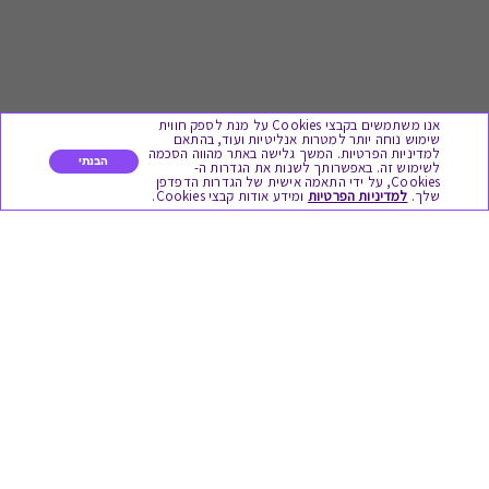
אנו משתמשים בקבצי Cookies על מנת לספק חווית
שימוש נוחה יותר למטרות אנליטיות ועוד, בהתאם
למדיניות הפרטיות. המשך גלישה באתר מהווה הסכמה
הבנתי
לשימוש זה. באפשרותך לשנות את הגדרות ה-
Cookies, על ידי התאמה אישית של הגדרות הדפדפן
לתת מתנה
שלך.
למדיניות הפרטיות
ומידע אודות קבצי Cookies.
כל המתנות
מתנות ללידה
מתנה למורה ולגננת לסוף שנה
מסעדות ובתי קפה
ארוחות בוקר
יקבים ומבשלות
צימרים ובתי מלון