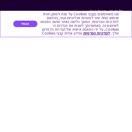
לתת מתנה
אנו משתמשים בקבצי Cookies על מנת לספק חווית
שימוש נוחה יותר למטרות אנליטיות ועוד, בהתאם
למדיניות הפרטיות. המשך גלישה באתר מהווה הסכמה
כל המתנות
הבנתי
לשימוש זה. באפשרותך לשנות את הגדרות ה-
Cookies, על ידי התאמה אישית של הגדרות הדפדפן
שלך.
למדיניות הפרטיות
ומידע אודות קבצי Cookies.
מתנות ללידה
מתנה למורה ולגננת לסוף שנה
מסעדות ובתי קפה
ארוחות בוקר
יקבים ומבשלות
צימרים ובתי מלון
בילוי בספא
מופעים והצגות
אופנה ולייף סטייל
מתנות לראש השנה