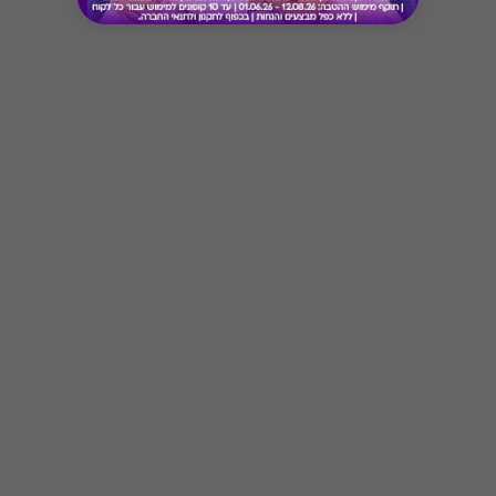
* מבוהר כי רשימת הספקים המכבדות את הגיפט
קארד עשויה להשתנות מעת לעת.
* במקרה של ירידת ספק מגיפט עם ספק יחיד,
באפשרות הלקוח לפנות לחברה ולבקש כרטיס חלופי
Button
ממגוון כרטיסי החברה או לבקש החזר כספי בגין
רכישת הגיפט עפ"י הסכום ששולם בפועל לחברה
(במקרה כזה הזיכוי יינתן אך ורק לרוכש הגיפט, ללא
קשר למחזיק הגיפט בפועל).