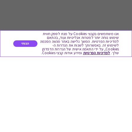
אנו משתמשים בקבצי Cookies על מנת לספק חווית
שימוש נוחה יותר למטרות אנליטיות ועוד, בהתאם
למדיניות הפרטיות. המשך גלישה באתר מהווה הסכמה
הבנתי
לשימוש זה. באפשרותך לשנות את הגדרות ה-
Cookies, על ידי התאמה אישית של הגדרות הדפדפן
לתת מתנה
שלך.
למדיניות הפרטיות
ומידע אודות קבצי Cookies.
כל המתנות
מתנות ללידה
מתנה למורה ולגננת לסוף שנה
מסעדות ובתי קפה
ארוחות בוקר
יקבים ומבשלות
צימרים ובתי מלון