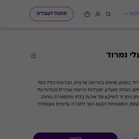
מתנות לעובדים
י נמרוד
וד במגוון סניפים בפריסה ארצית, הכרטיס כולל כפל
פים, הנחת מועדון, מגבלות הרשת וצבירת נקודות של
ך המותג נימרוד לאייקון של איכות בלתי מתפשרת, נוחות,
. העסק המשפחתי הקטן הפך לחברה עדכנית שעומדת
קרת איכות קפדנית ומובילה אינספור טרנדים עיצוביים.
הקטנטנים גם בהמשך, עם מגוון רחב של מותגים
נויות הרשת: אלפנטן, אדידס, קונברס, איפנמה,
ל, דרך מגוון עצום של בובות וסניקרס ליום יום, לפנאי