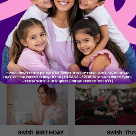
בירור יתרה בכרטיס
מתנות ששווה לך להכיר
Swish BIRTHDAY
Swish The