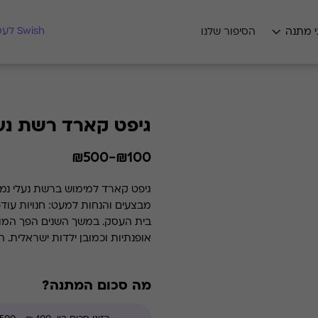
מצאו לי מתנה
Swish לעסקים
י מתנה
הסיפור שלנו
גיפט קארד רשת נעל
₪100-₪500
גיפט קארד למימוש ברשת נעלי נמר
מבצעים והנחות למעט: חנויות עוד
בית העסק. במשך השנים הפ
אופנתיות וכמובן ילדות ישראלית
בחזית הפיתוח הטכנולוגי, מבצעת ב
הנעליים שלנו ממשיכות ללוות את 
מה סכום המתנה?
מהמובילים בעולם שנמכרים כיום בח
בלאנסטון ועוד. מנעלי ספורט וקט-רג