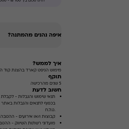
ולאירועים כמובן. עם פריסת סניפי
איפה נהנים מהמתנה?
איך לממש?
מימוש הגיפט קארד בהצגת קוד הה
תוקף
5 שנים מהרכישה
חשוב לדעת
תנאי שימוש והגבלות
-
לקבלת פ
.ט.ל.ח
קבוצות ו/או אירועים
-
ההטבה א
מועדוני רשתות השיווק
-
ההטבה