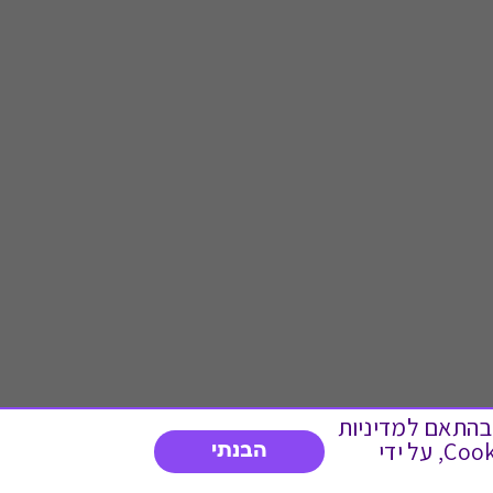
 ועוד, בהתאם למדיניות
הפרטיות. המשך גלישה באתר מהווה הסכמה לשימוש זה. באפשרותך לשנות את הגדרות ה- Cookies, על ידי
הבנתי
דברו איתנו