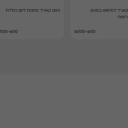
גיפט קארד למימוש במגוון
גיפט קארד מתנות ליום הולדת
ראות
₪50-₪500
₪50-₪500