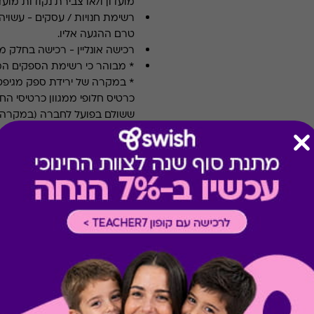
מועדון ו/או צבירת נקודות מועדו
רשימת חנויות / עסקים
-
עשויה
טרם ההגעה אליו.
רכישה אונליין
-
רכישה בחלק מאת
* מבוהר כי רשימת הספקים ה
* במקרה של ירידת ספק מגיפט
כרטיס חלופי ממגוון כרטיסי הח
ששולם בפועל לחברה (במקרה כז
הגיפט בפועל).
קיבלת מתנה כזו?