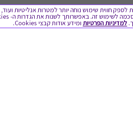
ים בקבצי Cookies על מנת לספק חווית שימוש נוחה יותר למטרות אנליטיות
.
למדיניות הפרטיות
ומידע אודות קבצי Cookies.
לתת מתנה
טוב לדעת
כל המתנות
בירור יתרה בגיפט קארד
מתנות ללידה
שאלות נפוצות
מתנה למורה ולגננת לסוף שנה
Swish בתקשורת
מסעדות ובתי קפה
שחזור קוד דיגיטלי
ארוחות בוקר
כניסה לעסקים
יקבים ומבשלות
תקנון האתר ותנאי שימוש
צימרים ובתי מלון
תקנון גיפט קארד
בילוי בספא
מדיניות פרטיות
מופעים והצגות
הקוד האתי
אופנה ולייף סטייל
הסדרי נגישות
מתנות לראש השנה
הצטרפות ספקים