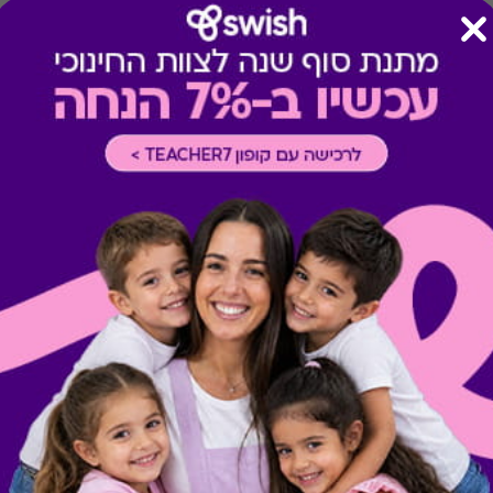
*
באזור ים המלח תידרש תוספת
אוקטובר, נובמבר (בחלק מהמל
*
מימוש ההטבה עשויה לחייב ל
(למידע נוסף יש להתעדכן במל
המקובלים בכל מלון.
*
הרכב ארוחת הבוקר משתנה 
תתקיים בסמוך למלון.
מתנות ששווה לך להכיר