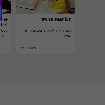
Wine
Swish Fashion
chef)
גיפט קארד למימוש במגוון מותגי
גיפט 
אופנה
ארצי
₪20-₪500