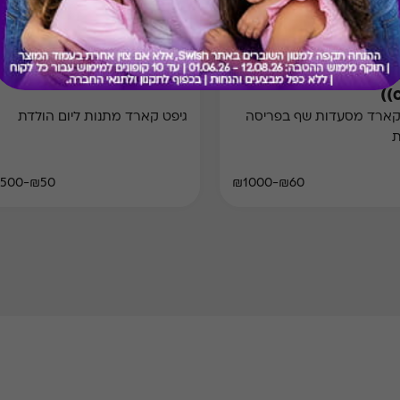
Swish BIRTHDAY
Swish Dine & 
(
קארד מסעדות שף בפריסה
גיפט קארד מתנות ליום הולדת
ת
₪50-₪500
₪60-₪1000