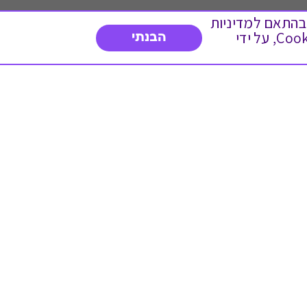
 ועוד, בהתאם למדיניות
הפרטיות. המשך גלישה באתר מהווה הסכמה לשימוש זה. באפשרותך לשנות את הגדרות ה- Cookies, על ידי
הבנתי
דברו איתנו
03-3737392
א'-ה' 9:00-17:00
פנייה לשירות לקוחות
תו תקן בינלאומי המעיד
על רמת האמינות,
המקצועיות ואיכות
השירות.