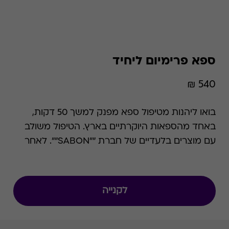
ספא פרימיום ליחיד
540 ₪
בואו ליהנות מטיפול ספא מפנק למשך 50 דקות,
באחד מהספאות היוקרתיים בארץ. הטיפול משולב
עם מוצרים בלעדיים של חברת ""SABON"". לאחר
מכן תוכלו להמשיך את יום הכיף במתקני הספא
והבריכות אותם מציע בית המלון הנבחר. ניתן למימוש
בכל ימי הפעילות בתיאום מראש ובכפוף לזמינות
לקנייה
המקום. תוספת בימי שישי-שבת: 50 ש""ח, תוספת
בחודשים יולי אוגוסט: 100 ש""ח.