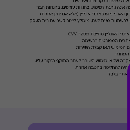
ינה מיועדת לקבוצות ואירועים
 אינה ניתנת למימוש בחנויות עודפים, בהנחות חבר
ן ו/או מימוש באתרי אונליין (אלא אם צויין אחרת)
 להשתנות מעת לעת, מומלץ ליצור קשר עם בית העסק
רי האונליין מחייבת מספר CVV
אתרים המפורטים ברשימה
ם המימוש ו/או קבלת השירות
במקרה של אי מימוש השובר לאחר התוקף הנקוב עליו.
 יהיה להחליפה בהטבה אחרת
 האתר בלבד