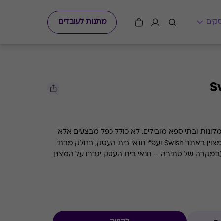
מתנות לעובדים
S
לונות ובתי ספא מובילים. לא כולל כפל מבצעים אלא
אם צוין אחרת. המימוש בהתאם למצוין באתר Swish ועפ״י תנאי בית העסק, בחלק מבתי
במקרה של סתירה – תנאי בית העסק יגברו על המצוין