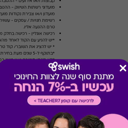
קבוצות ו/או אירועים
-
ההטבה א
מועדוני רשתות השיווק
-
ההטבה
מועדון ו/או צבירת נקודות מועדו
רשימת חנויות / עסקים
-
עשויה
טרם ההגעה אליו.
רכישה אונליין
-
רכישה בחלק מאת
*יש להגיע עם הקוד לאחד מה
* יש להציג את השובר/ קוד טר
*בתוקף ל-5 שנים מעת בחירת המתנה
*לא תינתן תמורה ו/או פיצוי 
*לאחר בחירת ההטבה לא ניתן
*טיב השירותים הינם באחריות