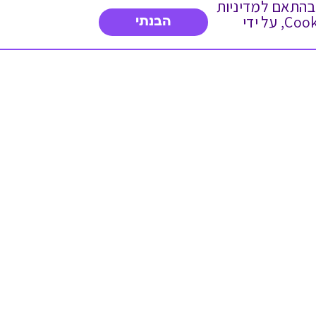
 ועוד, בהתאם למדיניות
הפרטיות. המשך גלישה באתר מהווה הסכמה לשימוש זה. באפשרותך לשנות את הגדרות ה- Cookies, על ידי
הבנתי
דברו איתנו
03-3737392
א'-ה' 9:00-17:00
פנייה לשירות לקוחות
תו תקן בינלאומי המעיד
על רמת האמינות,
המקצועיות ואיכות
השירות.