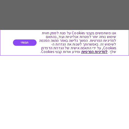
אנו משתמשים בקבצי Cookies על מנת לספק חווית
שימוש נוחה יותר למטרות אנליטיות ועוד, בהתאם
למדיניות הפרטיות. המשך גלישה באתר מהווה הסכמה
הבנתי
לשימוש זה. באפשרותך לשנות את הגדרות ה-
Cookies, על ידי התאמה אישית של הגדרות הדפדפן
לתת מתנה
שלך.
למדיניות הפרטיות
ומידע אודות קבצי Cookies.
כל המתנות
מתנות ללידה
מתנה למורה ולגננת לסוף שנה
מסעדות ובתי קפה
ארוחות בוקר
יקבים ומבשלות
צימרים ובתי מלון