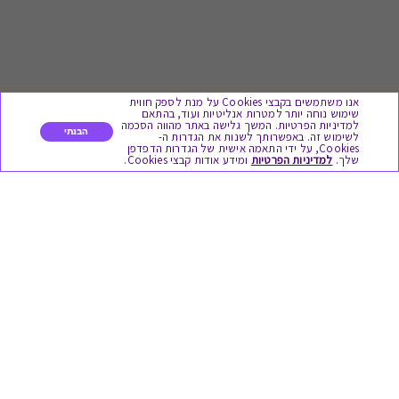
אנו משתמשים בקבצי Cookies על מנת לספק חווית
שימוש נוחה יותר למטרות אנליטיות ועוד, בהתאם
למדיניות הפרטיות. המשך גלישה באתר מהווה הסכמה
הבנתי
לשימוש זה. באפשרותך לשנות את הגדרות ה-
Cookies, על ידי התאמה אישית של הגדרות הדפדפן
לתת מתנה
שלך.
למדיניות הפרטיות
ומידע אודות קבצי Cookies.
כל המתנות
מתנות ללידה
מתנה למורה ולגננת לסוף שנה
מסעדות ובתי קפה
ארוחות בוקר
יקבים ומבשלות
צימרים ובתי מלון