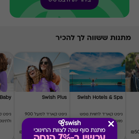
בירור יתרה בכרטיס
מתנות ששווה לך להכיר
 Baby
Swish Plus
Swish Hotels & Spa
גיפט קארד לחווית נופש
גיפט קארד למעל 900
גיפט ק
מושלמת
רשתות ומותגים
ולתינוק
₪20-₪1000
₪50-₪1000