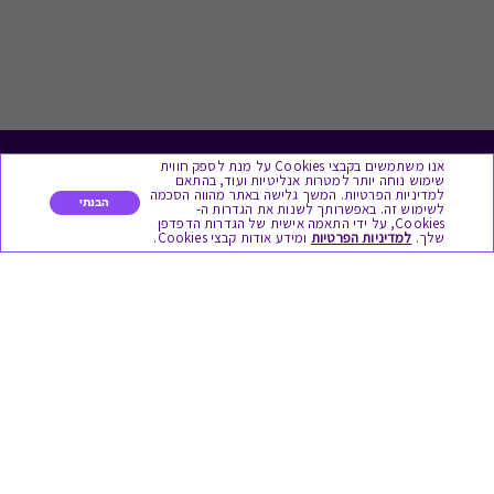
אנו משתמשים בקבצי Cookies על מנת לספק חווית
לתת מתנה
שימוש נוחה יותר למטרות אנליטיות ועוד, בהתאם
למדיניות הפרטיות. המשך גלישה באתר מהווה הסכמה
הבנתי
לשימוש זה. באפשרותך לשנות את הגדרות ה-
כל המתנות
Cookies, על ידי התאמה אישית של הגדרות הדפדפן
שלך.
למדיניות הפרטיות
ומידע אודות קבצי Cookies.
מתנות ללידה
מתנה למורה ולגננת לסוף שנה
מסעדות ובתי קפה
ארוחות בוקר
יקבים ומבשלות
צימרים ובתי מלון