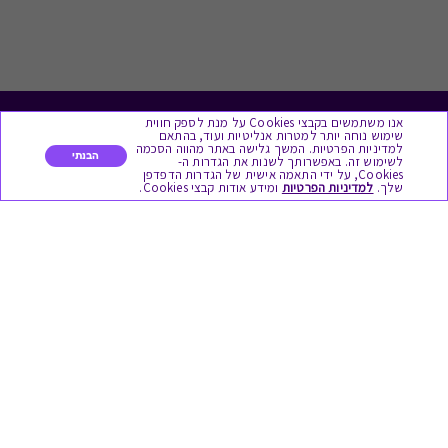
אנו משתמשים בקבצי Cookies על מנת לספק חווית
לתת מתנה
שימוש נוחה יותר למטרות אנליטיות ועוד, בהתאם
למדיניות הפרטיות. המשך גלישה באתר מהווה הסכמה
הבנתי
לשימוש זה. באפשרותך לשנות את הגדרות ה-
Cookies, על ידי התאמה אישית של הגדרות הדפדפן
כל המתנות
שלך.
למדיניות הפרטיות
ומידע אודות קבצי Cookies.
מתנות ללידה
מתנה למורה ולגננת לסוף שנה
מסעדות ובתי קפה
ארוחות בוקר
יקבים ומבשלות
צימרים ובתי מלון
בילוי בספא