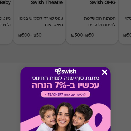
 Baby
Swish Theatre
Swish OMG
לוי
המתנה המושלמת
גיפט קארד למימוש במגוון
גיפט ק
לנערות ולנערים
תיאטראות
ולתינוק
₪50-₪500
₪50-₪500