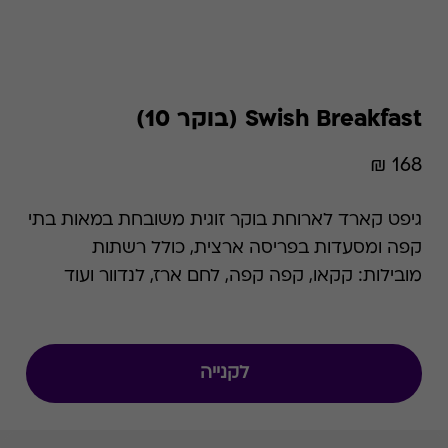
Swish Breakfast (בוקר 10)
168 ₪
גיפט קארד לארוחת בוקר זוגית משובחת במאות בתי
קפה ומסעדות בפריסה ארצית, כולל רשתות
מובילות: קקאו, קפה קפה, לחם ארז, לנדוור ועוד
כמצוין באתר. לתשומת לבך כי שם המוצר השתנה
מבוקר 10 ל- Swish Breakfast. המידע שבעמוד
Swish Breakfast תקף גם לגבי בוקר 10, לרבות כל
לקנייה
התנאים ו/או המצגים ו/או רשימת הרשתות וכו'.