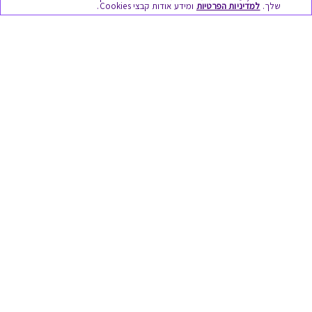
שלך.
למדיניות הפרטיות
ומידע אודות קבצי Cookies.
מתנות ללידה
מתנה למורה ולגננת לסוף שנה
מסעדות ובתי קפה
ארוחות בוקר
יקבים ומבשלות
צימרים ובתי מלון
בילוי בספא
מופעים והצגות
אופנה ולייף סטייל
מתנות לראש השנה
גיפט קארד
טוב לדעת