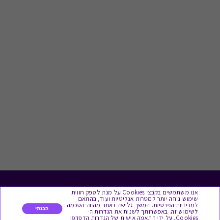
לתת מתנה
אנו משתמשים בקבצי Cookies על מנת לספק חווית
שימוש נוחה יותר למטרות אנליטיות ועוד, בהתאם
למדיניות הפרטיות. המשך גלישה באתר מהווה הסכמה
הבנתי
לשימוש זה. באפשרותך לשנות את הגדרות ה-
כל המתנות
Cookies, על ידי התאמה אישית של הגדרות הדפדפן