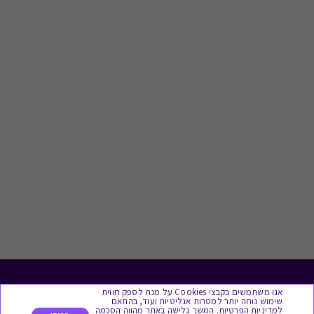
לתת מתנה
אנו משתמשים בקבצי Cookies על מנת לספק חווית
שימוש נוחה יותר למטרות אנליטיות ועוד, בהתאם
למדיניות הפרטיות. המשך גלישה באתר מהווה הסכמה