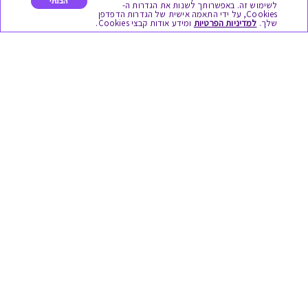
הבנתי
כל המתנות
לשימוש זה. באפשרותך לשנות את הגדרות ה-
Cookies, על ידי התאמה אישית של הגדרות הדפדפן
שלך.
למדיניות הפרטיות
ומידע אודות קבצי Cookies.
מתנות ללידה
מתנה למורה ולגננת לסוף שנה
מסעדות ובתי קפה
ארוחות בוקר
יקבים ומבשלות
צימרים ובתי מלון
בילוי בספא
מופעים והצגות
אופנה ולייף סטייל
מתנות לראש השנה
גיפט קארד