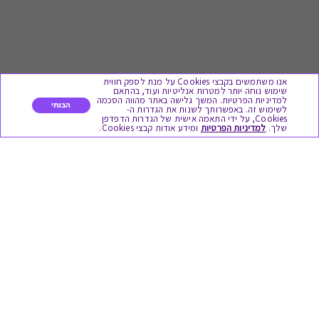
אנו משתמשים בקבצי Cookies על מנת לספק חווית
שימוש נוחה יותר למטרות אנליטיות ועוד, בהתאם
למדיניות הפרטיות. המשך גלישה באתר מהווה הסכמה
הבנתי
לשימוש זה. באפשרותך לשנות את הגדרות ה-
Cookies, על ידי התאמה אישית של הגדרות הדפדפן
לתת מתנה
שלך.
למדיניות הפרטיות
ומידע אודות קבצי Cookies.
כל המתנות
מתנות ללידה
מתנה למורה ולגננת לסוף שנה
מסעדות ובתי קפה
ארוחות בוקר
יקבים ומבשלות
צימרים ובתי מלון