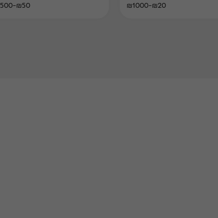
₪50-₪500
₪20-₪1000