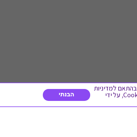
 ועוד, בהתאם למדיניות
הפרטיות. המשך גלישה באתר מהווה הסכמה לשימוש זה. באפשרותך לשנות את הגדרות ה- Cookies, על ידי
הבנתי
דברו איתנו
03-3737392
א'-ה' 9:00-17:00
פנייה לשירות לקוחות