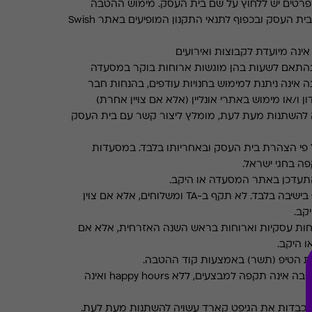
רטים יש ללחוץ על שם בית העסק. מימוש ההטבה
בכפוף לתנאים והגבלות באתר בית העסק ובכפוף לתנאי התקנון המופיעים באתר Swish
ינה מיועדת לקבוצות ואירועים
התאם לשעות בהן מוגשות ארוחות בוקר במסעדה
 אינה ניתנת למימוש בחנויות עודפים, בהנחות חבר
ן ו/או מימוש באתרי אונליין (אלא אם צויין אחרת)
 להשתנות מעת לעת, מומלץ ליצור קשר עם בית העסק
פי הצהרת בית העסק ובאחריותו בלבד. במסעדות
ה בחגי ישראל.
תעדכן באתר המסעדה או היקב.
תקף בישיבה בלבד. לא תקף ב-TA ומשלוחים, אלא אם צוין
קב.
חות עסקיות וארוחות בראש השנה האזרחית, אלא אם
ו היקב.
את הטיפ (תשר) באמצעות קוד ההטבה.
ההטבה אינה תקפה למבצעים, ללא happy hours ואינה
מכבדות את הגיפט קארד עשויה להשתנות מעת לעת.