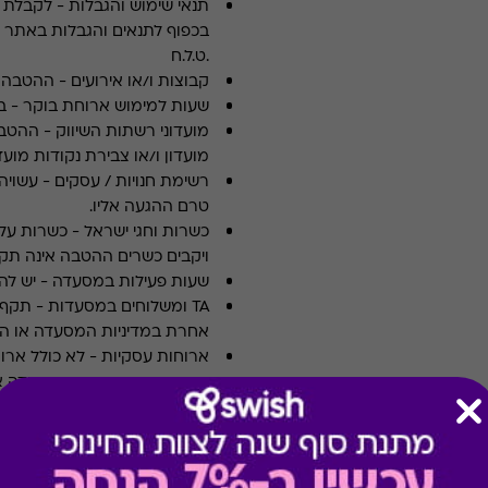
תנאי שימוש והגבלות
-
לקבלת פ
.ט.ל.ח
קבוצות ו/או אירועים
-
ההטבה א
שעות למימוש ארוחת בוקר
-
ב
מועדוני רשתות השיווק
-
ההטבה
מועדון ו/או צבירת נקודות מועדו
רשימת חנויות / עסקים
-
עשויה
טרם ההגעה אליו.
כשרות וחגי ישראל
-
כשרות על 
ויקבים כשרים ההטבה אינה תקפ
שעות פעילות במסעדה
-
יש לה
TA ומשלוחים במסעדות
-
אחרת במדיניות המסעדה או הי
ארוחות עסקיות
-
לא כולל ארו
צוין אחרת במדיניות המסעדה א
תשלום תשר
-
לא ניתן לשלם 
מבצעים במסעדות/יקבים
-
כוללת 10% הנחה לתושבי אילת
* מבוהר כי רשימת הספקים ה