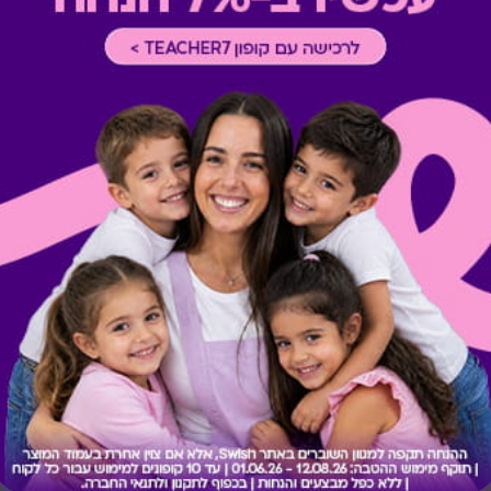
* במקרה של ירידת ספק מגיפט
כרטיס חלופי ממגוון כרטיסי הח
ששולם בפועל לחברה (במקרה כז
הגיפט בפועל).
קיבלת מתנה כזו?
בירור יתרה בכרטיס