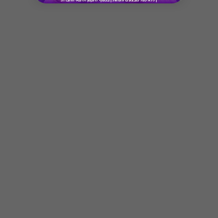
* מבוהר כי רשימת הספקים המכבדות את הגיפט
קארד עשויה להשתנות מעת לעת.
* במקרה של ירידת ספק מגיפט עם ספק יחיד,
באפשרות הלקוח לפנות לחברה ולבקש כרטיס חלופי
ממגוון כרטיסי החברה או לבקש החזר כספי בגין
Button
רכישת הגיפט עפ"י הסכום ששולם בפועל לחברה
(במקרה כזה הזיכוי יינתן אך ורק לרוכש הגיפט, ללא
קשר למחזיק הגיפט בפועל).