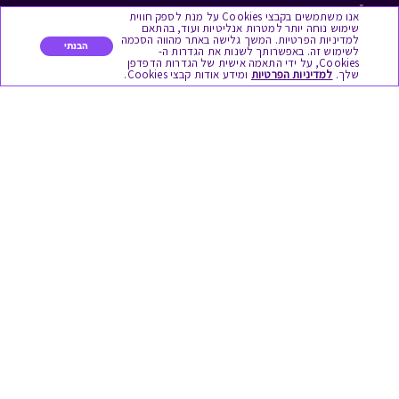
לתת מתנה
אנו משתמשים בקבצי Cookies על מנת לספק חווית
שימוש נוחה יותר למטרות אנליטיות ועוד, בהתאם
למדיניות הפרטיות. המשך גלישה באתר מהווה הסכמה
כל המתנות
הבנתי
לשימוש זה. באפשרותך לשנות את הגדרות ה-
Cookies, על ידי התאמה אישית של הגדרות הדפדפן
שלך.
למדיניות הפרטיות
ומידע אודות קבצי Cookies.
מתנות ללידה
מתנה למורה ולגננת לסוף שנה
מסעדות ובתי קפה
ארוחות בוקר
יקבים ומבשלות
צימרים ובתי מלון
בילוי בספא
מופעים והצגות
אופנה ולייף סטייל
מתנות לראש השנה