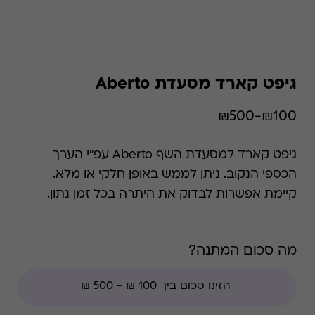
גיפט קארד מסעדת Aberto
₪100-₪500
גיפט קארד למסעדת השף Aberto עפ"י הערך
הכספי הנקוב. ניתן לממש באופן חלקי או מלא.
קיימת אפשרות לבדוק את היתרה בכל זמן נתון.
*קודי הנחה אינם תקפים בגיפט קארד זה, למעט
קודי מועדוני לקוחות ומבצעי החודש ללקוחות.
מה סכום המתנה?