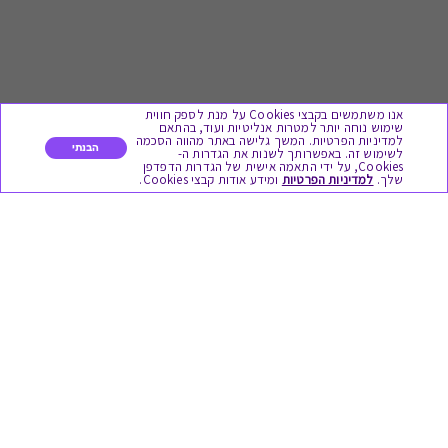
אנו משתמשים בקבצי Cookies על מנת לספק חווית
שימוש נוחה יותר למטרות אנליטיות ועוד, בהתאם
למדיניות הפרטיות. המשך גלישה באתר מהווה הסכמה
הבנתי
לשימוש זה. באפשרותך לשנות את הגדרות ה-
Cookies, על ידי התאמה אישית של הגדרות הדפדפן
לתת מתנה
שלך.
למדיניות הפרטיות
ומידע אודות קבצי Cookies.
כל המתנות
מתנות ללידה
מתנה למורה ולגננת לסוף שנה
מסעדות ובתי קפה
ארוחות בוקר
יקבים ומבשלות
צימרים ובתי מלון