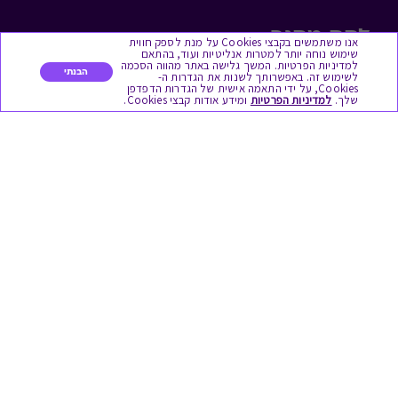
לתת מתנה
אנו משתמשים בקבצי Cookies על מנת לספק חווית
שימוש נוחה יותר למטרות אנליטיות ועוד, בהתאם
למדיניות הפרטיות. המשך גלישה באתר מהווה הסכמה
כל המתנות
הבנתי
לשימוש זה. באפשרותך לשנות את הגדרות ה-
Cookies, על ידי התאמה אישית של הגדרות הדפדפן
שלך.
למדיניות הפרטיות
ומידע אודות קבצי Cookies.
מתנות ללידה
מתנה למורה ולגננת לסוף שנה
מסעדות ובתי קפה
ארוחות בוקר
יקבים ומבשלות
צימרים ובתי מלון
בילוי בספא
מופעים והצגות
אופנה ולייף סטייל
מתנות לראש השנה