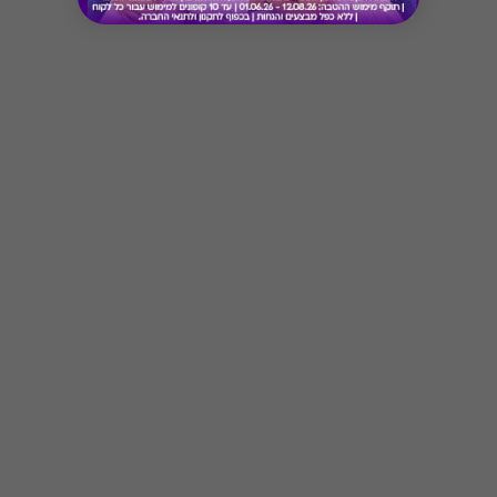
* מבוהר כי רשימת הספקים המכבדות את הגיפט
קארד עשויה להשתנות מעת לעת.
* במקרה של ירידת ספק מגיפט עם ספק יחיד,
באפשרות הלקוח לפנות לחברה ולבקש כרטיס חלופי
Button
ממגוון כרטיסי החברה או לבקש החזר כספי בגין
רכישת הגיפט עפ"י הסכום ששולם בפועל לחברה
(במקרה כזה הזיכוי יינתן אך ורק לרוכש הגיפט, ללא
קשר למחזיק הגיפט בפועל).