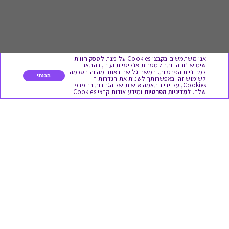
אנו משתמשים בקבצי Cookies על מנת לספק חווית
שימוש נוחה יותר למטרות אנליטיות ועוד, בהתאם
למדיניות הפרטיות. המשך גלישה באתר מהווה הסכמה
הבנתי
לשימוש זה. באפשרותך לשנות את הגדרות ה-
Cookies, על ידי התאמה אישית של הגדרות הדפדפן
לתת מתנה
שלך.
למדיניות הפרטיות
ומידע אודות קבצי Cookies.
כל המתנות
מתנות ללידה
מתנה למורה ולגננת לסוף שנה
מסעדות ובתי קפה
ארוחות בוקר
יקבים ומבשלות
צימרים ובתי מלון