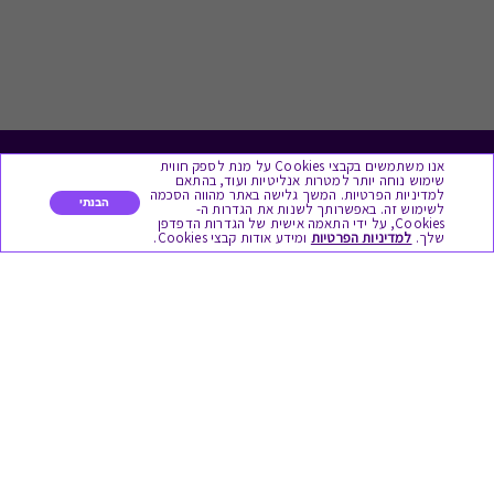
אנו משתמשים בקבצי Cookies על מנת לספק חווית
לתת מתנה
שימוש נוחה יותר למטרות אנליטיות ועוד, בהתאם
למדיניות הפרטיות. המשך גלישה באתר מהווה הסכמה
הבנתי
לשימוש זה. באפשרותך לשנות את הגדרות ה-
כל המתנות
Cookies, על ידי התאמה אישית של הגדרות הדפדפן
שלך.
למדיניות הפרטיות
ומידע אודות קבצי Cookies.
מתנות ללידה
מתנה למורה ולגננת לסוף שנה
מסעדות ובתי קפה
ארוחות בוקר
יקבים ומבשלות
צימרים ובתי מלון