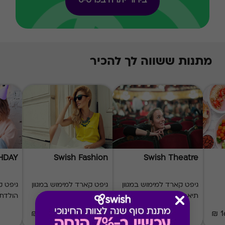
בירור יתרה בכרטיס
מתנות ששווה לך להכיר
THDAY
Swish Fashion
Swish Theatre
גיפט קארד למימוש במגוון
גיפט קארד למימוש במגוון
גיפט ק
תיאטראות
מותגי אופנה
הולדת
₪20-₪500
₪50-₪500
1