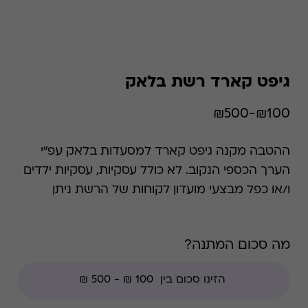
גיפט קארד רשת בלאק
₪100-₪500
ההטבה מקנה גיפט קארד למסעדות בלאק עפ"י
הערך הכספי הנקוב. לא כולל עסקיות, עסקיות ילדים
ו/או כפל מבצעי מועדון לקוחות של הרשת ניתן
לממש באופן חלקי או מלא. קיימת אפשרות לבדוק
את היתרה בכל זמן נתון. *קודי הנחה אינם תקפים
מה סכום המתנה?
בגיפט קארד זה, למעט קודי מועדוני לקוחות ומבצעי
החודש ללקוחות.