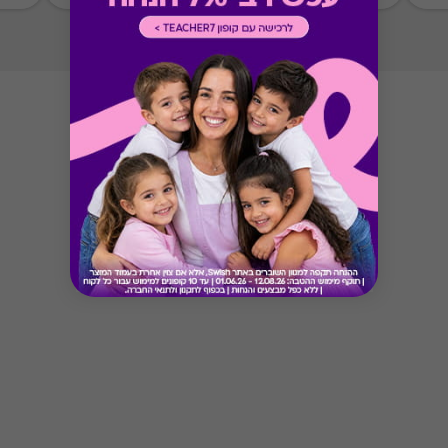
* מבוהר כי רשימת הספקים המכבדות את הגיפט
קארד עשויה להשתנות מעת לעת.
* במקרה של ירידת ספק מגיפט עם ספק יחיד,
באפשרות הלקוח לפנות לחברה ולבקש כרטיס חלופי
ממגוון כרטיסי החברה או לבקש החזר כספי בגין
רכישת הגיפט עפ"י הסכום ששולם בפועל לחברה
(במקרה כזה הזיכוי יינתן אך ורק לרוכש הגיפט, ללא
קשר למחזיק הגיפט בפועל).
Button