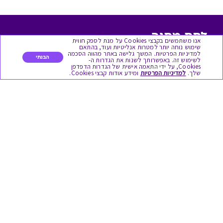
לתת מתנה
אנו משתמשים בקבצי Cookies על מנת לספק חווית
שימוש נוחה יותר למטרות אנליטיות ועוד, בהתאם
למדיניות הפרטיות. המשך גלישה באתר מהווה הסכמה
כל המתנות
הבנתי
לשימוש זה. באפשרותך לשנות את הגדרות ה-
Cookies, על ידי התאמה אישית של הגדרות הדפדפן
שלך.
למדיניות הפרטיות
ומידע אודות קבצי Cookies.
מתנות ללידה
מתנה למורה ולגננת לסוף שנה
מסעדות ובתי קפה
ארוחות בוקר
יקבים ומבשלות
צימרים ובתי מלון
בילוי בספא
מופעים והצגות
אופנה ולייף סטייל