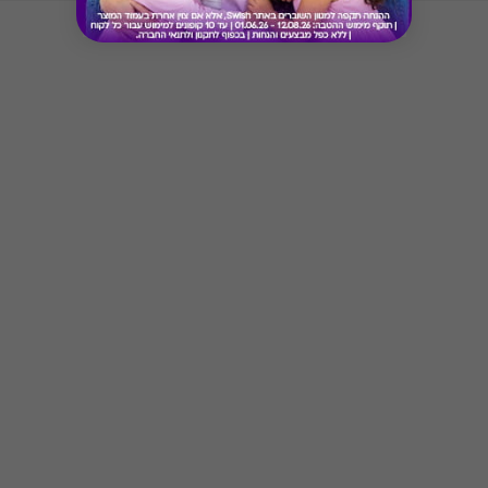
* מימוש ההטבה בכפוף לתנאים והגבלות באתר
Button
המקור
* יש להתעדכן באתר המסעדה לשעות וימי פעילות
* רשימת המסעדות עשויה להשתנות מעת לעת - יש
לברר טרם המימוש
* לא ניתן לשלם את הטיפ (תשר) באמצעות קוד
ההטבה
* תקף בישיבה בלבד
* לא תקף ב- T/A, אלא אם צוין אחרת במדיניות/
אתר המסעדה
* לא תקף ב- Happy Hours
* לא כולל 10% הנחה לתושבי אילת