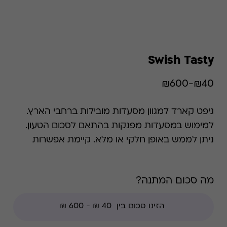
Swish Tasty
₪40-₪600
גיפט קארד למגוון מסעדות מובילות ברחבי הארץ.
למימוש במסעדות מפנקות בהתאם לסכום הטעון.
ניתן לממש באופן חלקי או מלא. קיימת אפשרות
לבדוק את היתרה בכל זמן נתון. המוצר קיים ככרטיס
מגנטי או קוד דיגיטלי. ברכישה באתר, המוצר יישלח
מה סכום המתנה?
כקוד דיגיטלי. השימוש בגיפט קארד הוא רב פעמי עד
סיום היתרה.