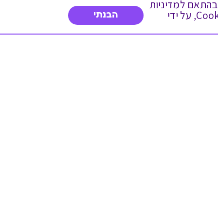
 ועוד, בהתאם למדיניות
הפרטיות. המשך גלישה באתר מהווה הסכמה לשימוש זה. באפשרותך לשנות את הגדרות ה- Cookies, על ידי
הבנתי
דברו איתנו
03-3737392
א'-ה' 9:00-17:00
פנייה לשירות לקוחות
תו תקן בינלאומי המעיד
על רמת האמינות,
המקצועיות ואיכות
השירות.