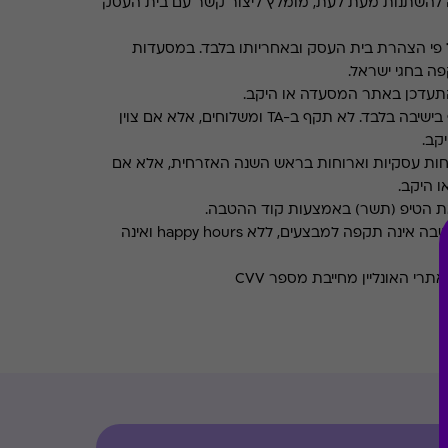
 להשתנות מעת לעת, מומלץ ליצור קשר עם בית העסק
פי הצהרת בית העסק ובאחריותו בלבד. במסעדות
ה בחגי ישראל.
תעדכן באתר המסעדה או היקב.
תקף בישיבה בלבד. לא תקף ב-TA ומשלוחים, אלא אם צוין
קב.
חות עסקיות וארוחות בראש השנה האזרחית, אלא אם
ו היקב.
את הטיפ (תשר) באמצעות קוד ההטבה.
ההטבה אינה תקפה למבצעים, ללא happy hours ואינה
רי האונליין מחייבת מספר CVV