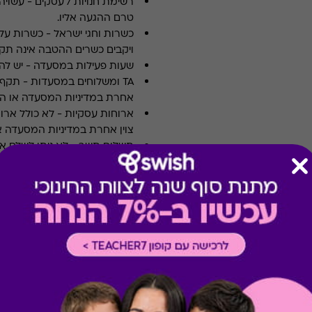
רשימת חנויות / עסקים
-
עשויה
טרם ההגעה אליו.
כשרות וחגי ישראל
-
כשרות על 
ויקבים כשרים ההטבה אינה תקפ
שעות פעילות במסעדה
-
יש לה
TA ומשלוחים במסעדות
-
אחרת במדיניות המסעדה או הי
ארוחות עסקיות
-
לא כולל ארו
צוין אחרת במדיניות המסעדה א
תשלום תשר
-
לא ניתן לשלם 
מבצעים במסעדות/יקבים
-
כוללת 10% הנחה לתושבי אילת
רכישה אונליין
-
רכישה בחלק מאת