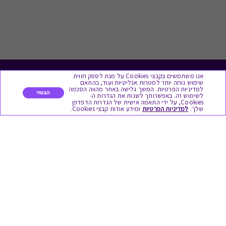
אנו משתמשים בקבצי Cookies על מנת לספק חווית
לתת מתנה
שימוש נוחה יותר למטרות אנליטיות ועוד, בהתאם
למדיניות הפרטיות. המשך גלישה באתר מהווה הסכמה
הבנתי
לשימוש זה. באפשרותך לשנות את הגדרות ה-
כל המתנות
Cookies, על ידי התאמה אישית של הגדרות הדפדפן
שלך.
למדיניות הפרטיות
ומידע אודות קבצי Cookies.
מתנות ללידה
מתנה למורה ולגננת לסוף שנה
מסעדות ובתי קפה
ארוחות בוקר
יקבים ומבשלות
צימרים ובתי מלון