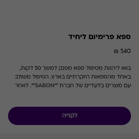
ספא פרימיום ליחיד
540 ₪
בואו ליהנות מטיפול ספא מפנק למשך 50 דקות,
באחד מהספאות היוקרתיים בארץ. הטיפול משולב
עם מוצרים בלעדיים של חברת ""SABON"". לאחר
מכן תוכלו להמשיך את יום הכיף במתקני הספא
והבריכות אותם מציע בית המלון הנבחר. ניתן למימוש
בכל ימי הפעילות בתיאום מראש ובכפוף לזמינות
לקנייה
המקום. תוספת בימי שישי-שבת: 50 ש""ח, תוספת
בחודשים יולי אוגוסט: 100 ש""ח.