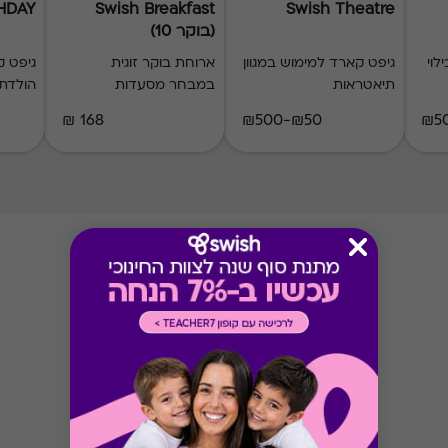
THDAY
Swish Breakfast
Swish Theatre
(בוקר 10)
לוי
גיפט קארד למימוש במגוון
ארוחת בוקר זוגית
גיפט ק
תיאטראות
במבחר מסעדות
הולדת
168 ₪
₪50-₪500