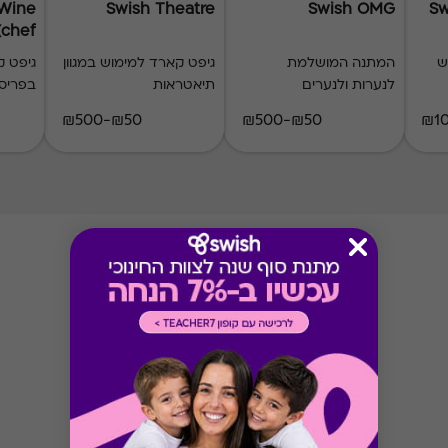
 Wine
Swish Theatre
Swish OMG
Sw
(chef)
ש
המתנה המושלמת
גיפט קארד למימוש במגוון
גיפט 
לנערות ולנערים
תיאטראות
בפריס
₪50-₪500
₪50-₪500