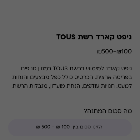
גיפט קארד רשת TOUS
₪100-₪500
גיפט קארד למימוש ברשת TOUS במגוון סניפים
בפריסה ארצית, הכרטיס כולל כפל מבצעים והנחות
למעט: חנויות עודפים, הנחת מועדון, מגבלות הרשת
וצבירת נקודות של בית העסק. *קודי הנחה אינם
תקפים בגיפט קארד זה, למעט קודי מועדוני לקוחות
מה סכום המתנה?
ומבצעי החודש ללקוחות.