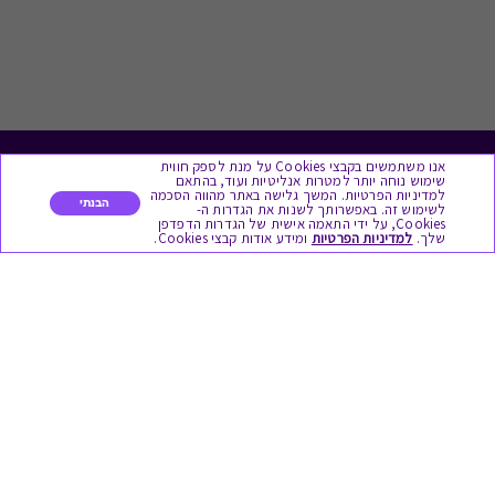
אנו משתמשים בקבצי Cookies על מנת לספק חווית
לתת מתנה
שימוש נוחה יותר למטרות אנליטיות ועוד, בהתאם
למדיניות הפרטיות. המשך גלישה באתר מהווה הסכמה
הבנתי
לשימוש זה. באפשרותך לשנות את הגדרות ה-
כל המתנות
Cookies, על ידי התאמה אישית של הגדרות הדפדפן
שלך.
למדיניות הפרטיות
ומידע אודות קבצי Cookies.
מתנות ללידה
מתנה למורה ולגננת לסוף שנה
מסעדות ובתי קפה
ארוחות בוקר
יקבים ומבשלות
צימרים ובתי מלון