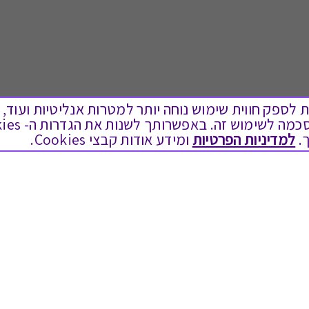
ים בקבצי Cookies על מנת לספק חווית שימוש נוחה יותר למטרות אנליטיות
.
למדיניות הפרטיות
ומידע אודות קבצי Cookies.
לתת מתנה
טוב לדעת
כל המתנות
בירור יתרה בגיפט קארד
מתנות ללידה
שאלות נפוצות
מתנה למורה ולגננת לסוף שנה
Swish בתקשורת
מסעדות ובתי קפה
שחזור קוד דיגיטלי
ארוחות בוקר
כניסה לעסקים
יקבים ומבשלות
תקנון האתר ותנאי שימוש
צימרים ובתי מלון
תקנון גיפט קארד