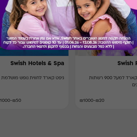
Swish Hotels & Spa
Swish 
גיפט קארד למעל 900 רשתות
גיפט קארד לחווית נופש מושלמת
ים
₪50-₪1000
₪20-₪1000