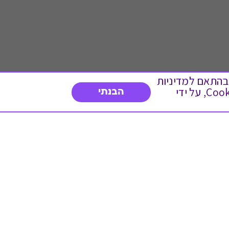
 ועוד, בהתאם למדיניות
הפרטיות. המשך גלישה באתר מהווה הסכמה לשימוש זה. באפשרותך לשנות את הגדרות ה- Cookies, על ידי
הבנתי
דברו איתנו
03-3737392
א'-ה' 9:00-17:00
פנייה לשירות לקוחות
תו תקן בינלאומי המעיד