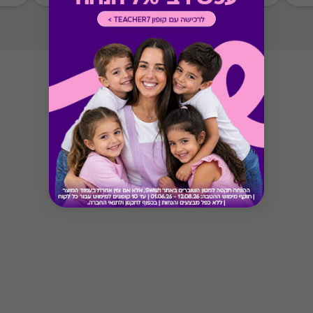
* קודי הנחה אינם תקפים בגיפט קארד זה.
* מבוהר כי רשימת הספקים המכבדות את הגיפט
קארד עשויה להשתנות מעת לעת.
* במקרה של ירידת ספק מגיפט עם ספק יחיד,
באפשרות הלקוח לפנות לחברה ולבקש כרטיס חלופי
ממגוון כרטיסי החברה או לבקש החזר כספי בגין
רכישת הגיפט עפ"י הסכום ששולם בפועל לחברה
(במקרה כזה הזיכוי יינתן אך ורק לרוכש הגיפט, ללא
קשר למחזיק הגיפט בפועל).
Button