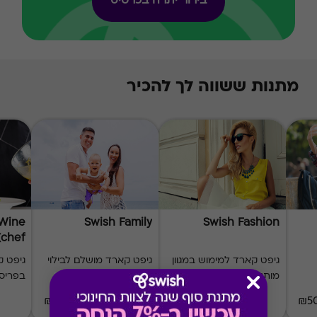
בירור יתרה בכרטיס
מתנות ששווה לך להכיר
 Wine
Swish Family
Swish Fashion
(chef)
גיפט קארד למימוש במגוון
גיפט קארד מושלם לבילוי
גיפט 
מותגי אופנה
משפחתי
בפריס
₪20-₪500
₪20-₪500