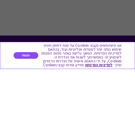
אנו משתמשים בקבצי Cookies על מנת לספק חווית
לתת מתנה
שימוש נוחה יותר למטרות אנליטיות ועוד, בהתאם
למדיניות הפרטיות. המשך גלישה באתר מהווה הסכמה
הבנתי
לשימוש זה. באפשרותך לשנות את הגדרות ה-
כל המתנות
Cookies, על ידי התאמה אישית של הגדרות הדפדפן
שלך.
למדיניות הפרטיות
ומידע אודות קבצי Cookies.
מתנות ללידה
מתנה למורה ולגננת לסוף שנה
מסעדות ובתי קפה
ארוחות בוקר
יקבים ומבשלות
צימרים ובתי מלון