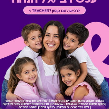
* במקרה של ירידת ספק מגיפט
כרטיס חלופי ממגוון כרטיסי הח
ששולם בפועל לחברה (במקרה כז
הגיפט בפועל).
קיבלת מתנה כזו?
בירור יתרה בכרטיס