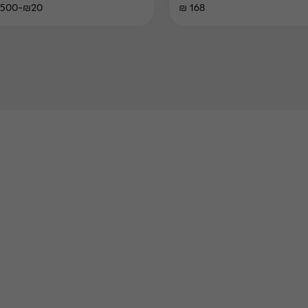
₪20-₪500
168 ₪