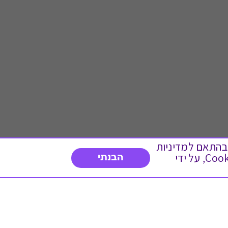
 ועוד, בהתאם למדיניות
הפרטיות. המשך גלישה באתר מהווה הסכמה לשימוש זה. באפשרותך לשנות את הגדרות ה- Cookies, על ידי
הבנתי
דברו איתנו
03-3737392
א'-ה' 9:00-17:00
פנייה לשירות לקוחות