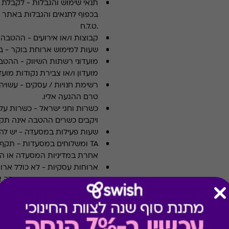
תנאי שימוש והגבלות
-
לקבלת פ
.ט.ל.ח
קבוצות ו/או אירועים
-
ההטבה א
שעות למימוש ארוחת בוקר
-
ב
מועדוני רשתות השיווק
-
ההטבה
מועדון ו/או צבירת נקודות מועדו
רשימת חנויות / עסקים
-
עשויה
טרם ההגעה אליו.
כשרות וחגי ישראל
-
כשרות על 
ויקבים כשרים ההטבה אינה תקפ
שעות פעילות במסעדה
-
יש לה
TA ומשלוחים במסעדות
-
אחרת במדיניות המסעדה או הי
ארוחות עסקיות
-
לא כולל ארו
צוין אחרת במדיניות המסעדה א
תשלום תשר
-
לא ניתן לשלם 
מבצעים במסעדות/יקבים
-
כוללת 10% הנחה לתושבי אילת
* מבוהר כי רשימת הספקים ה