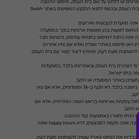
רטים יש ללחוץ על שם בית העסק. מימוש ההטבה
בכפוף לתנאים והגבלות באתר בית העסק ובכפוף לתנאי התקנון המופיעים באתר Swish
ינה מיועדת לקבוצות ואירועים
התאם לשעות בהן מוגשות ארוחות בוקר במסעדה
 אינה ניתנת למימוש בחנויות עודפים, בהנחות חבר
ן ו/או מימוש באתרי אונליין (אלא אם צויין אחרת)
 להשתנות מעת לעת, מומלץ ליצור קשר עם בית העסק
פי הצהרת בית העסק ובאחריותו בלבד. במסעדות
ה בחגי ישראל.
תעדכן באתר המסעדה או היקב.
תקף בישיבה בלבד. לא תקף ב-TA ומשלוחים, אלא אם צוין
קב.
חות עסקיות וארוחות בראש השנה האזרחית, אלא אם
ו היקב.
את הטיפ (תשר) באמצעות קוד ההטבה.
ההטבה אינה תקפה למבצעים, ללא happy hours ואינה
מכבדות את הגיפט קארד עשויה להשתנות מעת לעת.