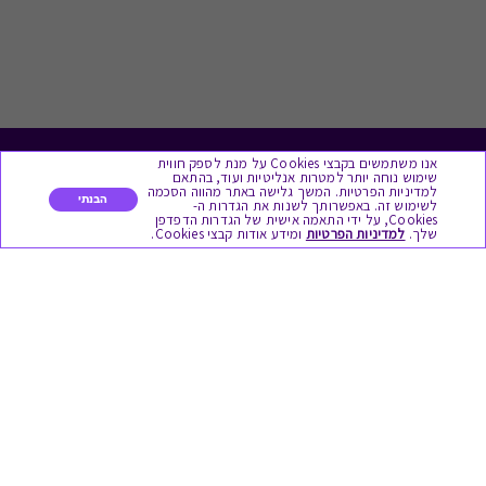
אנו משתמשים בקבצי Cookies על מנת לספק חווית
לתת מתנה
שימוש נוחה יותר למטרות אנליטיות ועוד, בהתאם
למדיניות הפרטיות. המשך גלישה באתר מהווה הסכמה
הבנתי
לשימוש זה. באפשרותך לשנות את הגדרות ה-
כל המתנות
Cookies, על ידי התאמה אישית של הגדרות הדפדפן
שלך.
למדיניות הפרטיות
ומידע אודות קבצי Cookies.
מתנות ללידה
מתנה למורה ולגננת לסוף שנה
מסעדות ובתי קפה
ארוחות בוקר
יקבים ומבשלות
צימרים ובתי מלון