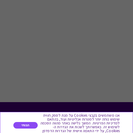
לתת מתנה
אנו משתמשים בקבצי Cookies על מנת לספק חווית
שימוש נוחה יותר למטרות אנליטיות ועוד, בהתאם
למדיניות הפרטיות. המשך גלישה באתר מהווה הסכמה
הבנתי
לשימוש זה. באפשרותך לשנות את הגדרות ה-
כל המתנות
Cookies, על ידי התאמה אישית של הגדרות הדפדפן