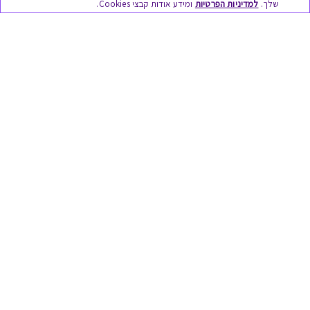
שלך.
למדיניות הפרטיות
ומידע אודות קבצי Cookies.
מתנות ללידה
מתנה למורה ולגננת לסוף שנה
מסעדות ובתי קפה
ארוחות בוקר
יקבים ומבשלות
צימרים ובתי מלון
בילוי בספא
מופעים והצגות
אופנה ולייף סטייל
מתנות לראש השנה
גיפט קארד
טוב לדעת