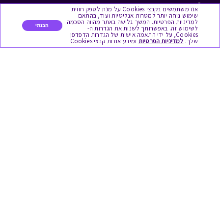
לתת מתנה
אנו משתמשים בקבצי Cookies על מנת לספק חווית
שימוש נוחה יותר למטרות אנליטיות ועוד, בהתאם
למדיניות הפרטיות. המשך גלישה באתר מהווה הסכמה
כל המתנות
הבנתי
לשימוש זה. באפשרותך לשנות את הגדרות ה-
Cookies, על ידי התאמה אישית של הגדרות הדפדפן
שלך.
למדיניות הפרטיות
ומידע אודות קבצי Cookies.
מתנות ללידה
מתנה למורה ולגננת לסוף שנה
מסעדות ובתי קפה
ארוחות בוקר
יקבים ומבשלות
צימרים ובתי מלון
בילוי בספא
מופעים והצגות
אופנה ולייף סטייל
מתנות לראש השנה