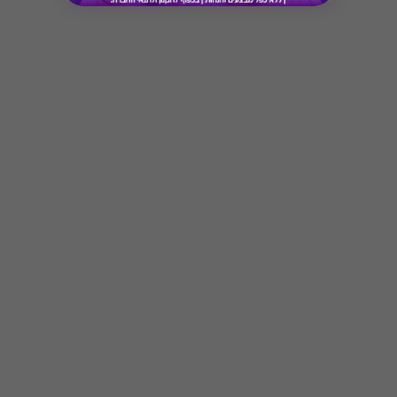
* מבוהר כי רשימת הספקים המכבדות את הגיפט
קארד עשויה להשתנות מעת לעת.
* במקרה של ירידת ספק מגיפט עם ספק יחיד,
באפשרות הלקוח לפנות לחברה ולבקש כרטיס חלופי
ממגוון כרטיסי החברה או לבקש החזר כספי בגין
Button
רכישת הגיפט עפ"י הסכום ששולם בפועל לחברה
(במקרה כזה הזיכוי יינתן אך ורק לרוכש הגיפט, ללא
קשר למחזיק הגיפט בפועל).