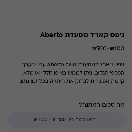
גיפט קארד מסעדת Aberto
₪100-₪500
גיפט קארד למסעדת השף Aberto עפ"י הערך
הכספי הנקוב. ניתן לממש באופן חלקי או מלא.
קיימת אפשרות לבדוק את היתרה בכל זמן נתון.
*קודי הנחה אינם תקפים בגיפט קארד זה, למעט
קודי מועדוני לקוחות ומבצעי החודש ללקוחות.
מה סכום המתנה?