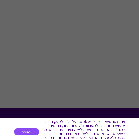
לתת מתנה
אנו משתמשים בקבצי Cookies על מנת לספק חווית
שימוש נוחה יותר למטרות אנליטיות ועוד, בהתאם
למדיניות הפרטיות. המשך גלישה באתר מהווה הסכמה
הבנתי
לשימוש זה. באפשרותך לשנות את הגדרות ה-
כל המתנות
Cookies, על ידי התאמה אישית של הגדרות הדפדפן