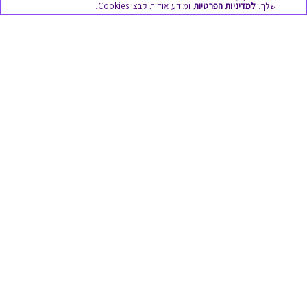
שלך.
למדיניות הפרטיות
ומידע אודות קבצי Cookies.
מתנות ללידה
מתנה למורה ולגננת לסוף שנה
מסעדות ובתי קפה
ארוחות בוקר
יקבים ומבשלות
צימרים ובתי מלון
בילוי בספא
מופעים והצגות
אופנה ולייף סטייל
מתנות לראש השנה
גיפט קארד
טוב לדעת