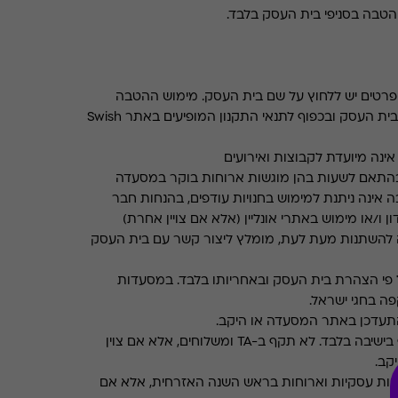
טבה בסניפי בית העסק בלבד.
רטים יש ללחוץ על שם בית העסק. מימוש ההטבה
בכפוף לתנאים והגבלות באתר בית העסק ובכפוף לתנאי התקנון המופיעים באתר Swish
ינה מיועדת לקבוצות ואירועים
התאם לשעות בהן מוגשות ארוחות בוקר במסעדה
 אינה ניתנת למימוש בחנויות עודפים, בהנחות חבר
ן ו/או מימוש באתרי אונליין (אלא אם צויין אחרת)
 להשתנות מעת לעת, מומלץ ליצור קשר עם בית העסק
פי הצהרת בית העסק ובאחריותו בלבד. במסעדות
ה בחגי ישראל.
תעדכן באתר המסעדה או היקב.
תקף בישיבה בלבד. לא תקף ב-TA ומשלוחים, אלא אם צוין
קב.
חות עסקיות וארוחות בראש השנה האזרחית, אלא אם