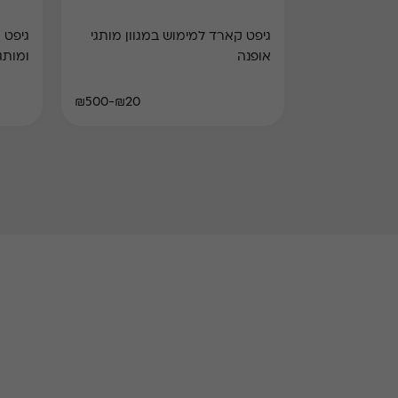
גיפט קארד למימוש במגוון מותגי
אופנה
ומותג
₪20-₪500