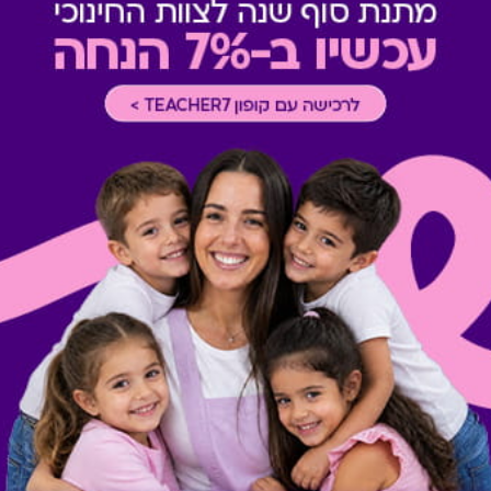
צוין אחרת במדיניות המסעדה א
תשלום תשר
-
לא ניתן לשלם 
מבצעים במסעדות/יקבים
-
כוללת 10% הנחה לתושבי אילת
* מבוהר כי רשימת הספקים ה
* במקרה של ירידת ספק מגיפט
כרטיס חלופי ממגוון כרטיסי הח
ששולם בפועל לחברה (במקרה כז
הגיפט בפועל).
קיבלת מתנה כזו?