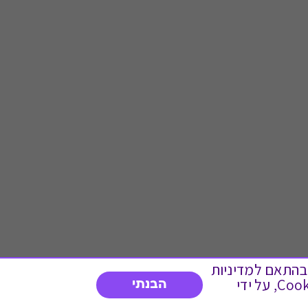
 ועוד, בהתאם למדיניות
הפרטיות. המשך גלישה באתר מהווה הסכמה לשימוש זה. באפשרותך לשנות את הגדרות ה- Cookies, על ידי
הבנתי
דברו איתנו