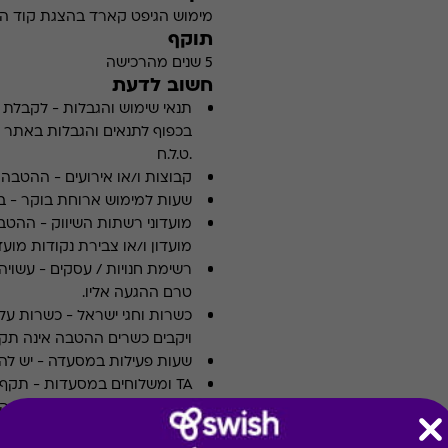
מימוש הגיפט קארד בהצגת קוד הה
תוקף
5 שנים מהרכישה
חשוב לדעת
תנאי שימוש והגבלות
-
לקבלת פ
.ט.ל.ח
קבוצות ו/או אירועים
-
ההטבה א
שעות למימוש ארוחת בוקר
-
ב
מועדוני רשתות השיווק
-
ההטבה
מועדון ו/או צבירת נקודות מועדו
רשימת חנויות / עסקים
-
עשויה
טרם ההגעה אליו.
כשרות וחגי ישראל
-
כשרות על 
ויקבים כשרים ההטבה אינה תקפ
שעות פעילות במסעדה
-
יש לה
TA ומשלוחים במסעדות
-
אחרת במדיניות המסעדה או הי
ארוחות עסקיות
-
לא כולל ארו