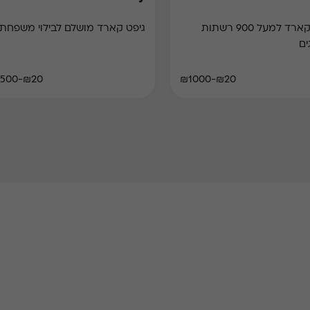
גיפט קארד למעל 900 רשתות
גיפט קארד מושלם לבילוי משפחתי
ים
₪20-₪500
₪20-₪1000