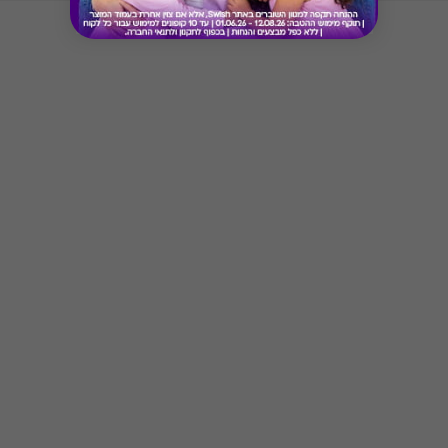
* בתוקף ל-5 שנים מעת בחירת המתנה
* המימוש הינו רב פעמי עד לסיום היתרה
* לא כולל הנחות מועדון/צבירת נקודות
Button
* ניתן למימוש בכל ימות השבוע למעט ימים סגורים או אם
צוין אחרת
* יש להגיע עם הקוד לאחד מהאתרים המפורטים ברשימה
* יש להציג את השובר/ קוד טרם המימוש ו/או קבלת
השירות
* לא תינתן תמורה ו/או פיצוי במקרה של אי מימוש השובר
לאחר התוקף הנקוב עליו
* לאחר בחירת ההטבה לא ניתן יהיה להחליפה בהטבה
אחרת
* טיב השירותים הינם באחריות האתר בלבד
* לא תקף לארוחות עסקיות ומבצעים