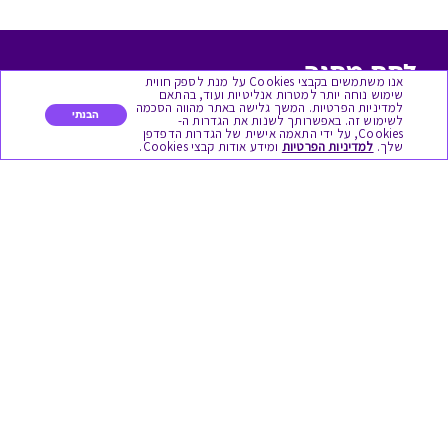
לתת מתנה
אנו משתמשים בקבצי Cookies על מנת לספק חווית
שימוש נוחה יותר למטרות אנליטיות ועוד, בהתאם
למדיניות הפרטיות. המשך גלישה באתר מהווה הסכמה
כל המתנות
הבנתי
לשימוש זה. באפשרותך לשנות את הגדרות ה-
Cookies, על ידי התאמה אישית של הגדרות הדפדפן
שלך.
למדיניות הפרטיות
ומידע אודות קבצי Cookies.
מתנות ללידה
מתנה למורה ולגננת לסוף שנה
מסעדות ובתי קפה
ארוחות בוקר
יקבים ומבשלות
צימרים ובתי מלון
בילוי בספא
מופעים והצגות
אופנה ולייף סטייל