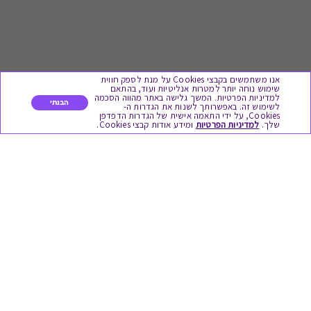
אנו משתמשים בקבצי Cookies על מנת לספק חווית
שימוש נוחה יותר למטרות אנליטיות ועוד, בהתאם
למדיניות הפרטיות. המשך גלישה באתר מהווה הסכמה
הבנתי
לשימוש זה. באפשרותך לשנות את הגדרות ה-
Cookies, על ידי התאמה אישית של הגדרות הדפדפן
לתת מתנה
שלך.
למדיניות הפרטיות
ומידע אודות קבצי Cookies.
כל המתנות
מתנות ללידה
מתנה למורה ולגננת לסוף שנה
מסעדות ובתי קפה
ארוחות בוקר
יקבים ומבשלות
צימרים ובתי מלון