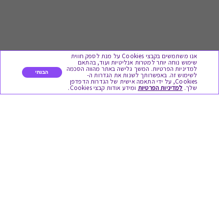
אנו משתמשים בקבצי Cookies על מנת לספק חווית
שימוש נוחה יותר למטרות אנליטיות ועוד, בהתאם
למדיניות הפרטיות. המשך גלישה באתר מהווה הסכמה
הבנתי
לשימוש זה. באפשרותך לשנות את הגדרות ה-
Cookies, על ידי התאמה אישית של הגדרות הדפדפן
לתת מתנה
שלך.
למדיניות הפרטיות
ומידע אודות קבצי Cookies.
כל המתנות
מתנות ללידה
מתנה למורה ולגננת לסוף שנה
מסעדות ובתי קפה
ארוחות בוקר
יקבים ומבשלות
צימרים ובתי מלון