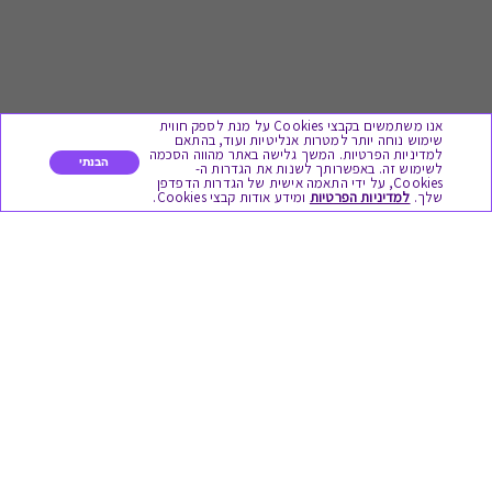
אנו משתמשים בקבצי Cookies על מנת לספק חווית
שימוש נוחה יותר למטרות אנליטיות ועוד, בהתאם
למדיניות הפרטיות. המשך גלישה באתר מהווה הסכמה
הבנתי
לשימוש זה. באפשרותך לשנות את הגדרות ה-
Cookies, על ידי התאמה אישית של הגדרות הדפדפן
לתת מתנה
שלך.
למדיניות הפרטיות
ומידע אודות קבצי Cookies.
כל המתנות
מתנות ללידה
מתנה למורה ולגננת לסוף שנה
מסעדות ובתי קפה
ארוחות בוקר
יקבים ומבשלות
צימרים ובתי מלון