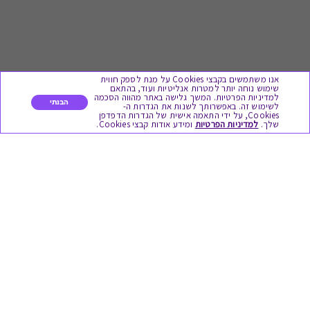
אנו משתמשים בקבצי Cookies על מנת לספק חווית
שימוש נוחה יותר למטרות אנליטיות ועוד, בהתאם
למדיניות הפרטיות. המשך גלישה באתר מהווה הסכמה
הבנתי
לשימוש זה. באפשרותך לשנות את הגדרות ה-
Cookies, על ידי התאמה אישית של הגדרות הדפדפן
לתת מתנה
שלך.
למדיניות הפרטיות
ומידע אודות קבצי Cookies.
כל המתנות
מתנות ללידה
מתנה למורה ולגננת לסוף שנה
מסעדות ובתי קפה
ארוחות בוקר
יקבים ומבשלות
צימרים ובתי מלון