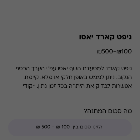
גיפט קארד יאסו
₪100-₪500
גיפט קארד למסעדת השף יאסו עפ"י הערך הכספי
הנקוב. ניתן לממש באופן חלקי או מלא. קיימת
אפשרות לבדוק את היתרה בכל זמן נתון. *קודי
הנחה אינם תקפים בגיפט קארד זה, למעט קודי
מועדוני לקוחות ומבצעי החודש ללקוחות.
מה סכום המתנה?