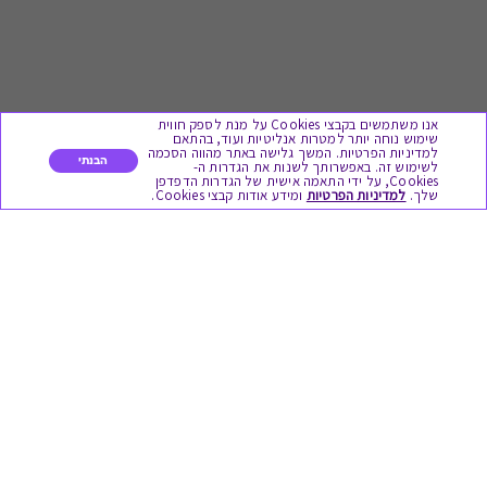
אנו משתמשים בקבצי Cookies על מנת לספק חווית
שימוש נוחה יותר למטרות אנליטיות ועוד, בהתאם
למדיניות הפרטיות. המשך גלישה באתר מהווה הסכמה
הבנתי
לשימוש זה. באפשרותך לשנות את הגדרות ה-
Cookies, על ידי התאמה אישית של הגדרות הדפדפן
לתת מתנה
שלך.
למדיניות הפרטיות
ומידע אודות קבצי Cookies.
כל המתנות
מתנות ללידה
מתנה למורה ולגננת לסוף שנה
מסעדות ובתי קפה
ארוחות בוקר
יקבים ומבשלות
צימרים ובתי מלון