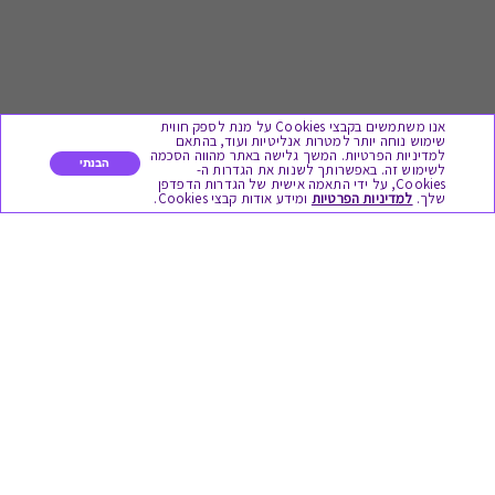
אנו משתמשים בקבצי Cookies על מנת לספק חווית
שימוש נוחה יותר למטרות אנליטיות ועוד, בהתאם
למדיניות הפרטיות. המשך גלישה באתר מהווה הסכמה
הבנתי
לשימוש זה. באפשרותך לשנות את הגדרות ה-
Cookies, על ידי התאמה אישית של הגדרות הדפדפן
לתת מתנה
שלך.
למדיניות הפרטיות
ומידע אודות קבצי Cookies.
כל המתנות
מתנות ללידה
מתנה למורה ולגננת לסוף שנה
מסעדות ובתי קפה
ארוחות בוקר
יקבים ומבשלות
צימרים ובתי מלון