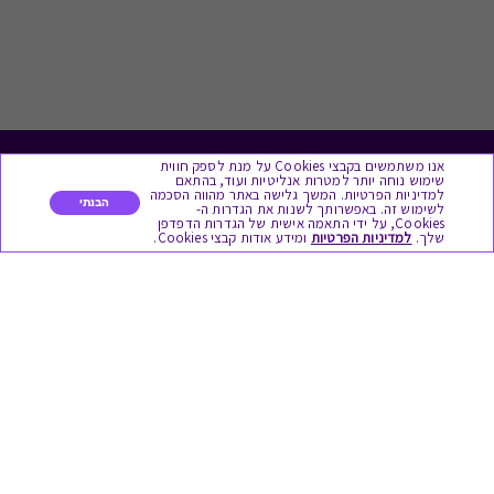
אנו משתמשים בקבצי Cookies על מנת לספק חווית
לתת מתנה
שימוש נוחה יותר למטרות אנליטיות ועוד, בהתאם
למדיניות הפרטיות. המשך גלישה באתר מהווה הסכמה
הבנתי
לשימוש זה. באפשרותך לשנות את הגדרות ה-
כל המתנות
Cookies, על ידי התאמה אישית של הגדרות הדפדפן
שלך.
למדיניות הפרטיות
ומידע אודות קבצי Cookies.
מתנות ללידה
מתנה למורה ולגננת לסוף שנה
מסעדות ובתי קפה
ארוחות בוקר
יקבים ומבשלות
צימרים ובתי מלון