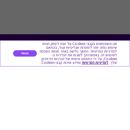
אנו משתמשים בקבצי Cookies על מנת לספק חווית
לתת מתנה
שימוש נוחה יותר למטרות אנליטיות ועוד, בהתאם
למדיניות הפרטיות. המשך גלישה באתר מהווה הסכמה
הבנתי
לשימוש זה. באפשרותך לשנות את הגדרות ה-
כל המתנות
Cookies, על ידי התאמה אישית של הגדרות הדפדפן
שלך.
למדיניות הפרטיות
ומידע אודות קבצי Cookies.
מתנות ללידה
מתנה למורה ולגננת לסוף שנה
מסעדות ובתי קפה
ארוחות בוקר
יקבים ומבשלות
צימרים ובתי מלון