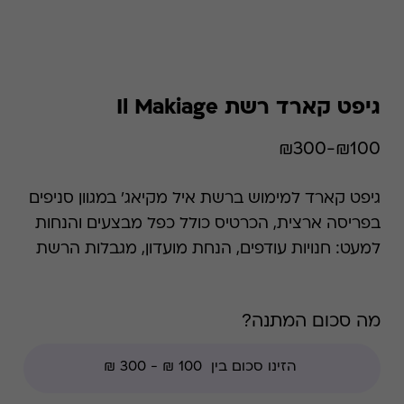
גיפט קארד רשת Il Makiage
₪100-₪300
גיפט קארד למימוש ברשת איל מקיאג' במגוון סניפים
בפריסה ארצית, הכרטיס כולל כפל מבצעים והנחות
למעט: חנויות עודפים, הנחת מועדון, מגבלות הרשת
וצבירת נקודות של בית העסק. איל מקיאג' הוקמה
מתוך האמונה שלאוהבי איפור ולאמני איפור מגיע
מה סכום המתנה?
מגוון אמיתי של איפור מקצועי ואיכותי, באמצעותו
יוכלו לבטא את עצמם. כיום אנו מציגים מוצרים
חדשים ומעצימים מדי חודש, ומשתפים אתכן
במומחיות ובידע המקצועי שלנו, המאפשרים לכם