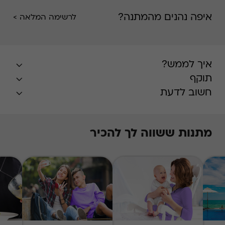
איפה נהנים מהמתנה?
לרשימה המלאה >
איך לממש?
תוקף
חשוב לדעת
מתנות ששווה לך להכיר
* בעונת השיא, חודשים יולי-אוגוסט, הזמנת
האירוח על בסיס מקום פנוי במרבית המלונות,
ותידרש תוספת תשלום על פי
המפורט
באתר
.
התשלום עבור התוספת
Swish