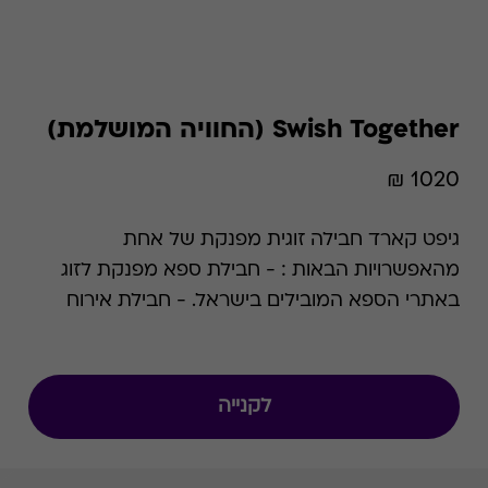
Swish Together (החוויה המושלמת)
1020 ₪
גיפט קארד חבילה זוגית מפנקת של אחת
מהאפשרויות הבאות : - חבילת ספא מפנקת לזוג
באתרי הספא המובילים בישראל. - חבילת אירוח
זוגית מפנקת בצימר. - פעילות זוגית באחת
מהאטרקציות המובילות מתוך הרשימה המפורטת.
לתושמת לבך כי שם המוצר השתנה מהחוויה
לקנייה
המושלמת ל- Swish Together. המידע שבעמוד
Swish Together תקף גם לגבי החוויה המושלמת,
לרבות כל התנאים ו/או המצגים ו/או רשימת הרשתות