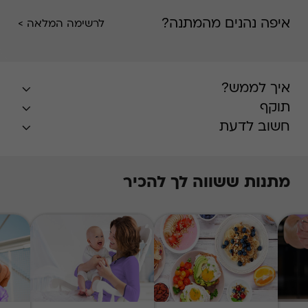
וכו'.
איפה נהנים מהמתנה?
לרשימה המלאה >
איך לממש?
תוקף
חשוב לדעת
מתנות ששווה לך להכיר
* ניתן למימוש ב
ימים
א-ד בלבד
* ניתן לממש הטבה פעם אחת בלבד
* טיב השירותים הינם באחריות האתר בלבד
* ללא כפל מבצעים